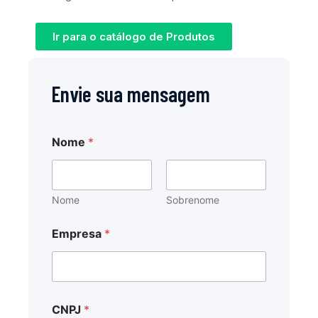
Ir para o catálogo de Produtos
Envie sua mensagem
Nome
*
Nome
Sobrenome
*
Empresa
*
C
o
m
o
*
CNPJ
*