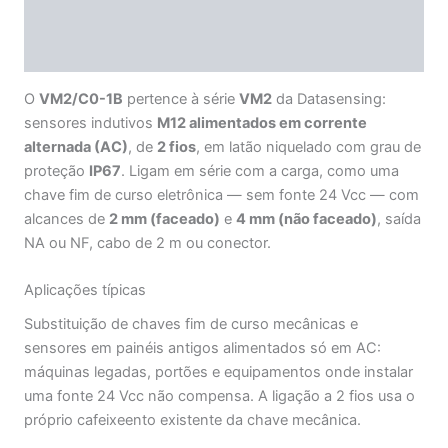
Informação adicional
Avaliações (0)
O
VM2/C0-1B
pertence à série
VM2
da Datasensing:
sensores indutivos
M12 alimentados em corrente
alternada (AC)
, de
2 fios
, em latão niquelado com grau de
proteção
IP67
. Ligam em série com a carga, como uma
chave fim de curso eletrônica — sem fonte 24 Vcc — com
alcances de
2 mm (faceado)
e
4 mm (não faceado)
, saída
NA ou NF, cabo de 2 m ou conector.
Aplicações típicas
Substituição de chaves fim de curso mecânicas e
sensores em painéis antigos alimentados só em AC:
máquinas legadas, portões e equipamentos onde instalar
uma fonte 24 Vcc não compensa. A ligação a 2 fios usa o
próprio cafeixeento existente da chave mecânica.