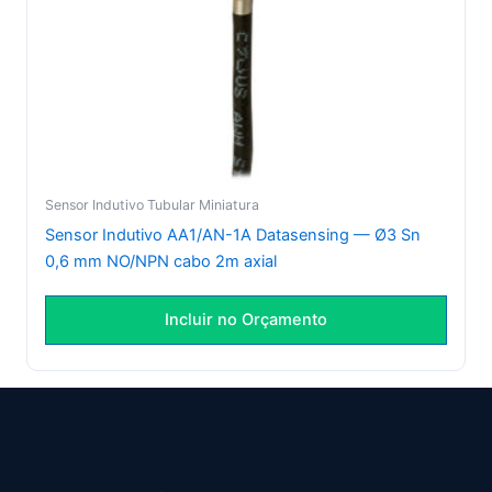
Sensor Indutivo Tubular Miniatura
Sensor Indutivo AA1/AN-1A Datasensing — Ø3 Sn
0,6 mm NO/NPN cabo 2m axial
Incluir no Orçamento