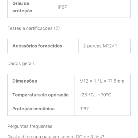
Grau de
IP67
proteção
Testes e certificações (2)
Acessórios fornecidos
2 porcas M12x1
Dados gerais
Dimensões
M12 x 1 / L = 71,5mm
Temperatura de operação
-25 °C…+70°C
Proteção mecânica
IP67
Perguntas frequentes
Qual a diferença para um sensor DC de 3 fios?