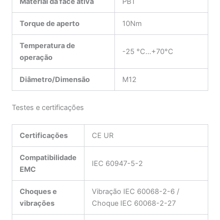
Material da face ativa
PBT
Torque de aperto
10Nm
Temperatura de
-25 °C…+70°C
operação
Diâmetro/Dimensão
M12
Testes e certificações
Certificações
CE UR
Compatibilidade
IEC 60947-5-2
EMC
Choques e
Vibração IEC 60068-2-6 /
vibrações
Choque IEC 60068-2-27