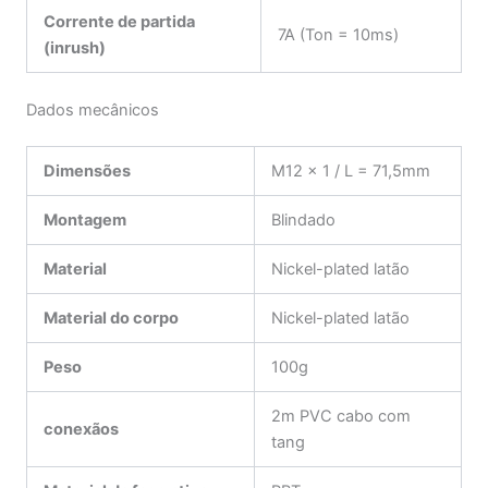
Corrente de partida
7A (Ton = 10ms)
(inrush)
Dados mecânicos
Dimensões
M12 x 1 / L = 71,5mm
Montagem
Blindado
Material
Nickel-plated latão
Material do corpo
Nickel-plated latão
Peso
100g
2m PVC cabo com
conexãos
tang